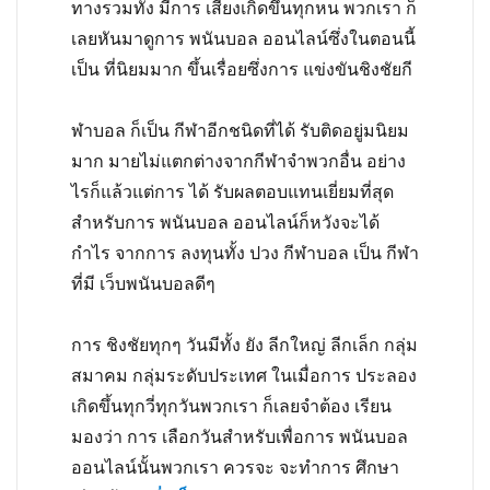
ทางรวมทั้ง มีการ เสี่ยงเกิดขึ้นทุกหน พวกเรา ก็
เลยหันมาดูการ พนันบอล ออนไลน์ซึ่งในตอนนี้
เป็น ที่นิยมมาก ขึ้นเรื่อยซึ่งการ แข่งขันชิงชัยกี
ฬาบอล ก็เป็น กีฬาอีกชนิดที่ได้ รับติดอยู่มนิยม
มาก มายไม่แตกต่างจากกีฬาจำพวกอื่น อย่าง
ไรก็แล้วแต่การ ได้ รับผลตอบแทนเยี่ยมที่สุด
สำหรับการ พนันบอล ออนไลน์ก็หวังจะได้
กำไร จากการ ลงทุนทั้ง ปวง กีฬาบอล เป็น กีฬา
ที่มี เว็บพนันบอลดีๆ
การ ชิงชัยทุกๆ วันมีทั้ง ยัง ลีกใหญ่ ลีกเล็ก กลุ่ม
สมาคม กลุ่มระดับประเทศ ในเมื่อการ ประลอง
เกิดขึ้นทุกวี่ทุกวันพวกเรา ก็เลยจำต้อง เรียน
มองว่า การ เลือกวันสำหรับเพื่อการ พนันบอล
ออนไลน์นั้นพวกเรา ควรจะ จะทำการ ศึกษา