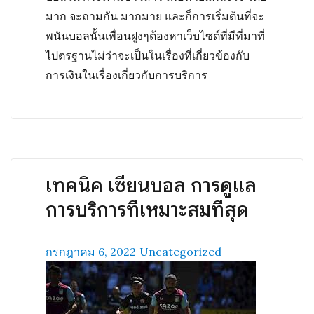
มาก จะถามกัน มากมาย และก็การเริ่มต้นที่จะ
พนันบอลนั้นเพื่อนฝูงๆต้องหาเว็บไซต์ที่มีที่มาที่
ไปตรฐานไม่ว่าจะเป็นในเรื่องที่เกี่ยวข้องกับ
การเงินในเรื่องเกี่ยวกับการบริการ
เทคนิค เซียนบอล การดูแล
การบริการที่เหมาะสมที่สุด
Posted
Categories
กรกฎาคม 6, 2022
Uncategorized
on