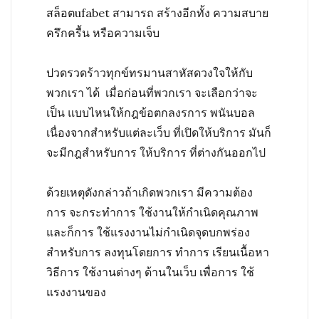
สล็อตufabet สามารถ สร้างอีกทั้ง ความสบาย
ครึกครื้น หรือความเจ็บ
ปวดรวดร้าวทุกข์ทรมานสาหัสดวงใจให้กับ
พวกเรา ได้ เมื่อก่อนที่พวกเรา จะเลือกว่าจะ
เป็น แบบไหนให้กฎข้อตกลงรการ พนันบอล
เนื่องจากสำหรับแต่ละเว็บ ที่เปิดให้บริการ มันก็
จะมีกฎสำหรับการ ให้บริการ ที่ต่างกันออกไป
ด้วยเหตุดังกล่าวถ้าเกิดพวกเรา มีความต้อง
การ จะกระทำการ ใช้งานให้กำเนิดคุณภาพ
และก็การ ใช้แรงงานไม่กำเนิดจุดบกพร่อง
สำหรับการ ลงทุนโดยการ ทำการ เรียนเนื้อหา
วิธีการ ใช้งานต่างๆ ด้านในเว็บ เพื่อการ ใช้
แรงงานของ