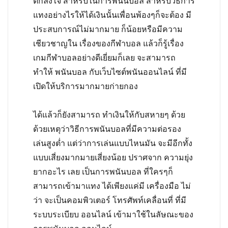
ตกลงใจ สำหรับในการพนันบอล สำหรับวิธีการ
แทงอย่างไรให้ได้เงินนั้นเพื่อนพ้องๆก็จะต้อง มี
ประสบการณ์ไม่มากมาย ก็น้อยหรือมีความ
เชียวชาญใน เรื่องของกีฬาบอล แล้วก็รู้เรื่อง
เกมกีฬาบอลอย่างดีเยี่ยมก็เลย จะสามารถ
ทำให้ พนันบอล กับเว็บไซต์พนันออนไลน์ ที่มี
เปิดให้บริการมากมายก่ายกอง
ได้แล้วก็ยังสามารถ ทำเงินให้กับสหายๆ ด้วย
ด้วยเหตุว่าวิธีการพนันบอลที่มีความต่อรอง
เล่นสูงต่ำ แต่ว่าการเล่นแบบไหนมัน จะมีอีกทั้ง
แบบเสี่ยงมากมายเสี่ยงน้อย
ปราศจาก ความยุ่ง
ยากอะไร เลย เป็นการพนันบอล ที่ใครๆก็
สามารถเข้ามาแทง ได้เพียงแค่มี เครื่องมือ ไม่
ว่า จะเป็นคอมพิวเตอร์ โทรศัพท์เคลื่อนที่ ที่มี
ระบบระเบียบ ออนไลน์ เข้ามาใช้ในลัษณะของ