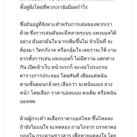
ทั้งคู่ฝั่งโดยที่พวกเรายังมีผลกำไร
ซึ่งมันอยู่ที่จังหวะสำหรับการเล่นของพวกเรา
ด้วย ซึ่งการเล่นมันจะมีหลายๆแบบ
แทงบอลได้
อย่าง มั่นอกมั่นใจ มากเพิ่มขึ้นไม่ จำเป็นที่ จะ
ต้องมา วิตกกังวล หรือกลุ้มใจ เลยว่าจะใช้ งาน
ยากทั้งการเล่น แทงบอลก็ ไม่มีความ แตกต่าง
กัน เปิดเข้าเว็บ หน้าแรกก็ จะเจอโปรแกรม
ตารางการประลอง โดยทันที เพียงแค่พนัน
ตามขั้นตอนกล้วยๆ เลือกว่า จะพนันบอล ล่วง
หน้า โดยเลือก ราคาบอลแบบ คงเดิม หรือพนัน
บอลสด
ด้วยผู้กระทำ ดเลือกราคาบอลไหล ขึ้นไหลลง
ถ้ายังไม่แน่ใจ จะทดลอง ถามไถ่จาก บรรดาคอ
บอลใน กระดานข่าวสาร เพื่อหายแคลงใจ โดย