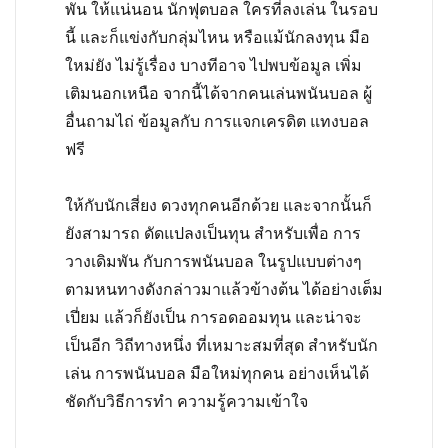
พัน ให้แน่นอน นักฟุตบอล ใครที่ลงเล่น ในรอบ
นี้ และก็แข่งกับกลุ่มไหน หรือแม้นักลงทุน มือ
ใหม่ยัง ไม่รู้เรื่อง บางทีอาจ ไปพบข้อมูล เพิ่ม
เติมนอกเหนือ จากนี้ได้จากคนเล่นพนันบอล ผู้
อื่นถามไถ่ ข้อมูลกับ การแจกเครดิต แทงบอล
ฟรี
ให้กับนักเสี่ยง ดวงทุกคนอีกด้วย และจากนั้นก็
ยังสามารถ ดัดแปลงเป็นทุน สำหรับเพื่อ การ
วางเดิมพัน กับการพนันบอล ในรูปแบบต่างๆ
ตามหนทางดังกล่าวมาแล้วข้างต้น ได้อย่างเต็ม
เปี่ยม แล้วก็ยังเป็น การอดออมทุน และน่าจะ
เป็นอีก วิถีทางหนึ่ง ที่เหมาะสมที่สุด สำหรับนัก
เล่น การพนันบอล มือใหม่ทุกคน อย่างเห็นได้
ชัดกับวิธีการทำ ความรู้ความเข้าใจ