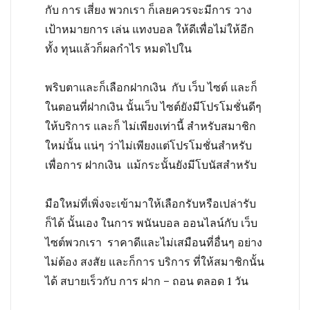
กับ การ เสี่ยง พวกเรา ก็เลยควรจะมีการ วาง
เป้าหมายการ เล่น แทงบอล ให้ดีเพื่อไม่ให้อีก
ทั้ง ทุนแล้วก็ผลกำไร หมดไปใน
พริบตาและก็เลือกฝากเงิน กับ เว็บ ไซต์ และก็
ในตอนที่ฝากเงิน นั้นเว็บ ไซต์ยังมีโปรโมชั่นดีๆ
ให้บริการ และก็ ไม่เพียงเท่านี้ สำหรับสมาชิก
ใหม่นั้น แน่ๆ ว่าไม่เพียงแต่โปรโมชั่นสำหรับ
เพื่อการ ฝากเงิน แม้กระนั้นยังมีโบนัสสำหรับ
มือใหม่ที่เพิ่งจะเข้ามาให้เลือกรับหรือเปล่ารับ
ก็ได้ นั้นเอง ในการ พนันบอล ออนไลน์กับ เว็บ
ไซต์พวกเรา ราคาดีและไม่เสมือนที่อื่นๆ อย่าง
ไม่ต้อง สงสัย และก็การ บริการ ที่ให้สมาชิกนั้น
ได้ สบายเร็วกับ การ ฝาก – ถอน ตลอด 1 วัน