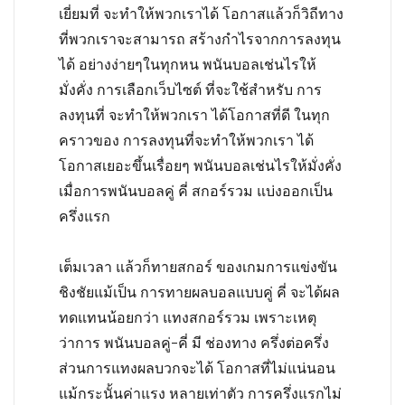
เยี่ยมที่ จะทำให้พวกเราได้ โอกาสแล้วก็วิถีทาง
ที่พวกเราจะสามารถ สร้างกำไรจากการลงทุน
ได้ อย่างง่ายๆในทุกหน พนันบอลเช่นไรให้
มั่งคั่ง การเลือกเว็บไซต์ ที่จะใช้สำหรับ การ
ลงทุนที่ จะทำให้พวกเรา ได้โอกาสที่ดี ในทุก
คราวของ การลงทุนที่จะทำให้พวกเรา ได้
โอกาสเยอะขึ้นเรื่อยๆ พนันบอลเช่นไรให้มั่งคั่ง
เมื่อการพนันบอลคู่ คี่ สกอร์รวม แบ่งออกเป็น
ครึ่งแรก
เต็มเวลา แล้วก็ทายสกอร์ ของเกมการแข่งขัน
ชิงชัยแม้เป็น การทายผลบอลแบบคู่ คี่ จะได้ผล
ทดแทนน้อยกว่า แทงสกอร์รวม เพราะเหตุ
ว่าการ พนันบอลคู่-คี่ มี ช่องทาง ครึ่งต่อครึ่ง
ส่วนการแทงผลบวกจะได้ โอกาสที่ไม่แน่นอน
แม้กระนั้นค่าแรง หลายเท่าตัว การครึ่งแรกไม่