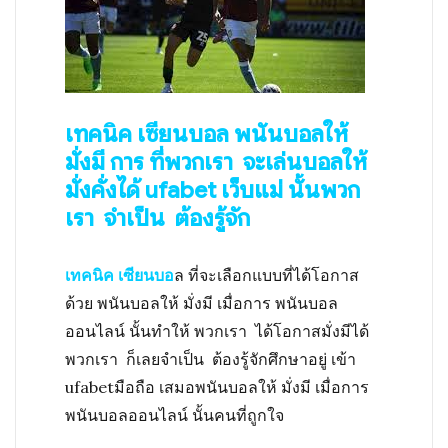
เทคนิค เซียนบอล พนันบอลให้
มั่งมี การ ที่พวกเรา จะเล่นบอลให้
มั่งคั่งได้ ufabet เว็บแม่ นั้นพวก
เรา จำเป็น ต้องรู้จัก
เทคนิค เซียนบอ
ล ที่จะเลือกแบบที่ได้โอกาส
ด้วย
พนันบอลให้ มั่งมี เมื่อการ พนันบอล
ออนไลน์ นั้นทำให้ พวกเรา ได้โอกาสมั่งมีได้
พวกเรา ก็เลยจำเป็น ต้องรู้จักศึกษาอยู่ เข้า
ufabetมือถือ เสมอ
พนันบอลให้ มั่งมี เมื่อการ
พนันบอลออนไลน์ นั้นคนที่ถูกใจ