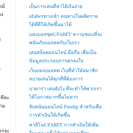
แม้
เป็นการเล่นที่หาได้เงินง่าย
ทง
ufabetทางเข้า หนทางในผลิตราย
ได้ที่ดีให้เกิดขึ้นมาได้
แทงบอลชุดUFABET ความชอบที่จะ
ย
พนันกับบอลสดกับเว็บเรา
เล่นสล็อตออนไลน์ มือถือ เพื่อเป็น
ข้อมูลประกอบการตกลงใจ
เว็บแทงบอลสด เว็บที่ทำให้สมาชิก
สบายเล่นได้ทุกที่ที่ต้องการ
บาคาร่า เล่นยังไง ที่จะทำให้พวกเรา
ได้โอกาสมากขึ้นไม่ยาก
าทีละ
สาม
จับพนันออนไลน์ Pantip สำหรับเพื่อ
การทำเงินให้เกิดขึ้น
คาสิโนUFABET การทำเงินให้เพิ่ม
ควรจะ
ในแต่ละครั้งได้อย่างยอดเยี่ยม