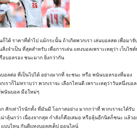
็ได้ ราคาที่ต่ำไป แม้กระนั้น ถ้าเกิดพวกเรา เล่นบอลสด เพื่อมาจับค
นสิ่งจำเป็น ที่สุดสำหรับ เพื่อการเล่น แทงบอลเพราะเหตุว่า เว็บไซต
รือบอลรอง ชนะมาก ยิ่งกว่ากัน
อลต่อ ที่เป็นไปได้ อย่างมากที่ จะชนะ หรือ พนันบอลรองที่มอง
 พวกเราก็ไม่ทราบว่า พวกเราจะ เลือกไหนดี เพราะเหตุว่าวันหนึ่งบอ
้ที่พนันบอล มือใหม่ๆ
 สักเท่าไรนักทั้ง ที่มันมี โอกาสอย่าง มากกว่าที่ พวกเราจะได้รับ
่าลุ้นกว่า เนื่องจากสุด กำลังก็คือเสมอ หรือลุ้นอีกนิดก็ชนะ แล้วอ
อล แบบไหน กันดีแทงบอลสเต็ป ออนไลน์