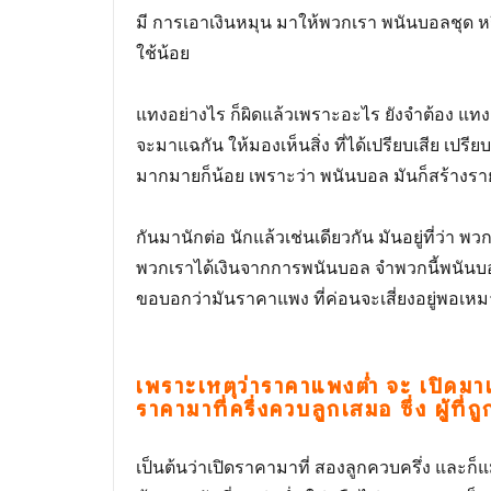
มี การเอาเงินหมุน มาให้พวกเรา พนันบอลชุด หรื
ใช้น้อย
แทงอย่างไร ก็ผิดแล้วเพราะอะไร ยังจำต้อง แทงก
จะมาแฉกัน ให้มองเห็นสิ่ง ที่ได้เปรียบเสีย เปร
มากมายก็น้อย เพราะว่า พนันบอล มันก็สร้างราย
กันมานักต่อ นักแล้วเช่นเดียวกัน มันอยู่ที่ว่
พวกเราได้เงินจากการพนันบอล จำพวกนี้พนันบอลชุ
ขอบอกว่ามันราคาแพง ที่ค่อนจะเสี่ยงอยู่พอเ
เพราะเหตุว่าราคาแพงต่ำ จะ เปิดมา
ราคามาที่ครึ่งควบลูกเสมอ ซึ่ง ผู้ท
เป็นต้นว่าเปิดราคามาที่ สองลูกควบครึ่ง และก็แม