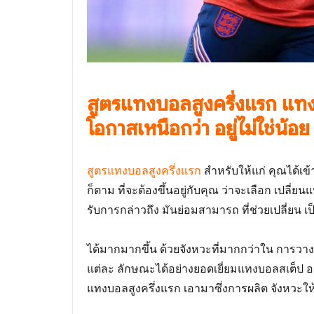
สูตรแทงบอลสูงครึ่งแรก แทง บ
โอกาสเหนือกว่า อยู่ไม่ใช่น้อย
สูตรแทงบอลสูงครึ่งแรก
สำหรับให้แก่ คุณได้เข้
ก็ตาม ที่จะต้องขึ้นอยู่กับคุณ ว่าจะเลือก เปลี่
รับการกล่าวถึง มันย่อมสามารถ ที่ช่วยเปลี่ยน เป็น
ได้มากมากขึ้น ด้วยจังหวะที่มากกว่าใน การวา
แต่ละ ลักษณะได้อย่างยอดเยี่ยมแทงบอลสเต็ป ออ
แทงบอลสูงครึ่งแรก เอามาซึ่งการผลิต จังหวะใ