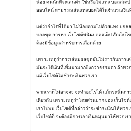
น้อย คนนักที่จะเล่นต่ำ ใช่หรือไม่แทง บอลสเต็ป 
ออนไลน์ สามารถเล่นแทงบอลได้ในจำนวนเงินที
แต่ว่ากำไรที่ได้มา ไม่น้อยตามไปด้วยแทง บอลส
บอลชุด การหา เว็บไซต์พนันบอลสเต็ป สักเว็บไซ
ต้องมีข้อมูลสำหรับการเลือกด้วย
เพราะเหตุว่าการเล่นบอลชุดมันไม่ราวกับการเล่
มันจะได้เงินที่เพิ่มมามากยิ่งกว่าธรรมดา ถ้าพว
แม้เว็บไซต์ไม่ชำระเงินพวกเรา
พวกเราก็ไม่อาจจะ จะทำอะไรได้ แม้กระนั้นการ
เดียวกัน เพราะเหตุว่าโดยส่วนมากของ เว็บไซต์เห
เราไปพบ เว็บไซต์ที่กล่าวว่าจะชำระเงินให้พวกเรา
เว็บไซต์ก็ จะต้องมีการเอาเงินหมุนมาให้พวกเร