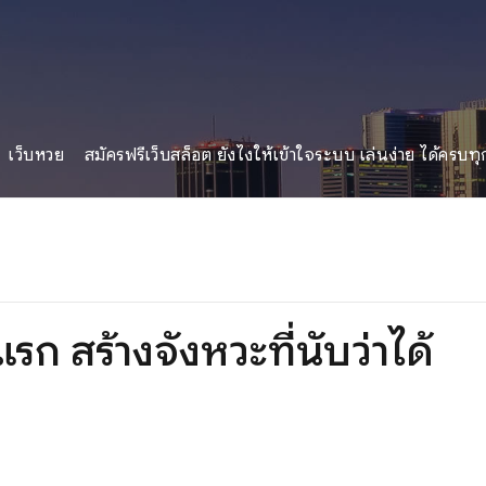
เว็บหวย
สมัครฟรีเว็บสล็อต ยังไงให้เข้าใจระบบ เล่นง่าย ได้ครบทุก
ก สร้างจังหวะที่นับว่าได้