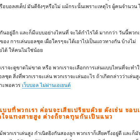
อบอลสเต็ป มันดีจังๆหรือไม่ แม้กระนั้นเพราะเหตุไร ผู้คนจำนวน ไ
ันอยู่อีก และก็มีแบบอย่างไหนที่ จะได้กำไรได้ มากกว่า วันนี้พวก
ียบของ การเล่นบอลชุด เผื่อใครๆจะได้เอาไปเป็นแถวทางกัน บ้างไม่
ได้ ให้คนไม่ใช่น้อย
า พวกเราจะดูขาดไม่ขาด หรือ พวกเราจะเลือกการเล่นแบบไหนที่จะทำใ
ด สิ่งที่พวกเราจะเล่น พวกเราจะเล่นอะไร ถ้าเกิดกล่าวว่าเล่นสู
หมาะพอควร
เว็บบอล ไม่ผ่านเอเยนต์
แบบที่พวกเรา ค่อนจะเสียเปรียบด้วย ดังเช่น ชอบเ
ี่ถูกใจแทงสายสูง ต่างก็ขาดทุนกันเป็นแนว
้พวกเราเล่นสูง กำเนิดยิงกันสองลูก พวกเราก็เสียครึ่งอยู่ดี และก็มั