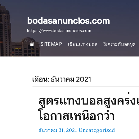
bodasanuncios.com
https://www.bodasanuncios.com
SITEMAP
เซียนแทงบอล
วิเคราะห์บอลชุด
เดือน:
ธันวาคม 2021
สูตรแทงบอลสูงครึ่งแร
โอกาสเหนือกว่า
Posted
Categories
ธันวาคม 31, 2021
Uncategorized
on