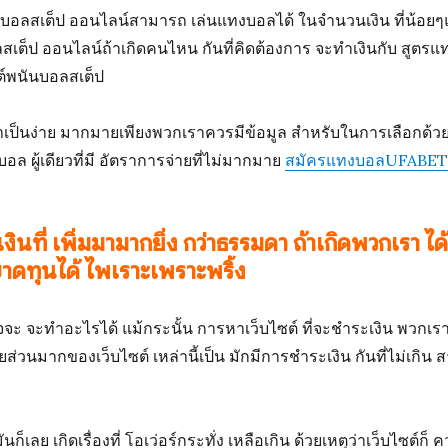
ยมแทงบอลสเต็ป ออนไลน์สามารถ เล่นแทงบอลได้ ในจำนวนเงิน ที่น้อยๆ
สเต็ป ออนไลน์ถ้าเกิดคนไหน กันที่คิดต้องการ จะทำเงินกับ สูตรแ
ต์พนันบอลสเต็ป
จะทำเป็นง่าย มากมายเพียงพวกเราควรมีข้อมูล สำหรับในการเลือกด้ว
อล ผู้เดียวที่มี อัตราการจ่ายที่ไม่มากมาย
สมัครแทงบอลUFABET
ินที่ เพิ่มมามากยิ่ง กว่าธรรมดา ถ้าเกิดพวกเรา ได้
ะขาดทุนได้ ไพเราะเพราะพริ้ง
าจจะ จะทำอะไรได้ แม้กระนั้น การหาเว็บไซต์ ที่จะชำระเงิน พวกเร
ยส่วนมากของเว็บไซต์ เหล่านี้เป็น มักมีการชำระเงิน กันที่ไม่เกิน 
ก็เลย เกิดเรื่องที่ โอเว่อร์กระทั่ง เหลือเกิน ด้วยเหตุว่าเว็บไซต์ก็ 