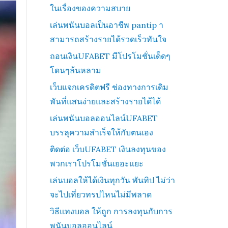
ที่
ในเรื่องของความสบาย
เดียว
เล่นพนันบอลเป็นอาชีพ pantip า
สามารถสร้างรายได้รวดเร็วทันใจ
ถอนเงินUFABET มีโปรโมชั่นเด็ดๆ
โดนๆล้นหลาม
เว็บแจกเครดิตฟรี ช่องทางการเดิม
พันที่แสนง่ายและสร้างรายได้ได้
เล่นพนันบอลออนไลน์UFABET
บรรลุความสำเร็จให้กับตนเอง
ติดต่อ เว็บUFABET เงินลงทุนของ
พวกเราโปรโมชั่นเยอะแยะ
เล่นบอลให้ได้เงินทุกวัน พันทิป ไม่ว่า
จะไปเที่ยวทรปไหนไม่มีพลาด
วิธีแทงบอล ให้ถูก การลงทุนกับการ
พนันบอลออนไลน์