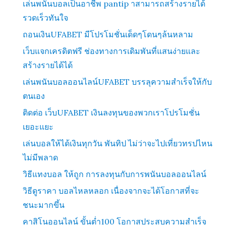
เล่นพนันบอลเป็นอาชีพ pantip าสามารถสร้างรายได้
รวดเร็วทันใจ
ถอนเงินUFABET มีโปรโมชั่นเด็ดๆโดนๆล้นหลาม
เว็บแจกเครดิตฟรี ช่องทางการเดิมพันที่แสนง่ายและ
สร้างรายได้ได้
เล่นพนันบอลออนไลน์UFABET บรรลุความสำเร็จให้กับ
ตนเอง
ติดต่อ เว็บUFABET เงินลงทุนของพวกเราโปรโมชั่น
เยอะแยะ
เล่นบอลให้ได้เงินทุกวัน พันทิป ไม่ว่าจะไปเที่ยวทรปไหน
ไม่มีพลาด
วิธีแทงบอล ให้ถูก การลงทุนกับการพนันบอลออนไลน์
วิธีดูราคา บอลไหลหลอก เนื่องจากจะได้โอกาสที่จะ
ชนะมากขึ้น
คาสิโนออนไลน์ ขั้นต่ำ100 โอกาสประสบความสำเร็จ