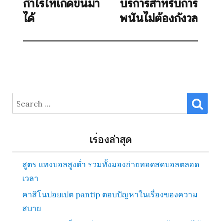
กำไรให้เกิดขึ้นมา
บริการสำหรับการ
post:
ได้
พนันไม่ต้องกังวล
SE
Search
for:
เรื่องล่าสุด
สูตร แทงบอลสูงต่ำ รวมทั้งมองถ่ายทอดสดบอลตลอด
เวลา
คาสิโนปอยเปต pantip ตอบปัญหาในเรื่องของความ
สบาย