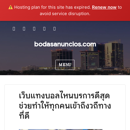
Hosting plan for this site has expired.
Renew now
to
avoid service disruption.
SITEMAP
เซียน
วิเคราะห์
เว็บ
สมัคร
แทง
บอล
หวย
ฟรี
bodasanuncios.com
บอล
ชุด
เว็บ
สล็อต
ยัง
MENU
ไง
ให้
เข้าใจ
ระบบ
เว็บแทงบอลไหนบริการดีสุด
เล่น
ช่วยทำให้ทุกคนเข้าถึงวิถีทาง
ง่าย
ที่ดี
ได้
ครบ