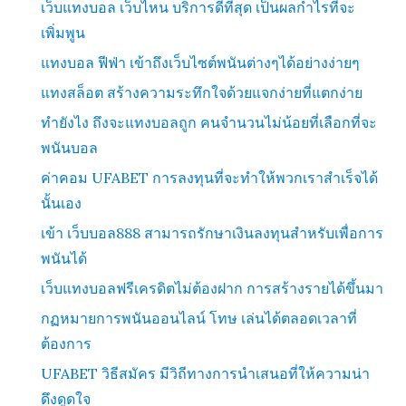
เว็บแทงบอล เว็บไหน บริการดีที่สุด เป็นผลกำไรที่จะ
เพิ่มพูน
แทงบอล ฟีฟ่า เข้าถึงเว็บไซต์พนันต่างๆได้อย่างง่ายๆ
แทงสล็อต สร้างความระทึกใจด้วยแจกง่ายที่แตกง่าย
ทำยังไง ถึงจะแทงบอลถูก คนจำนวนไม่น้อยที่เลือกที่จะ
พนันบอล
ค่าคอม UFABET การลงทุนที่จะทำให้พวกเราสำเร็จได้
นั้นเอง
เข้า เว็บบอล888 สามารถรักษาเงินลงทุนสำหรับเพื่อการ
พนันได้
เว็บแทงบอลฟรีเครดิตไม่ต้องฝาก การสร้างรายได้ขึ้นมา
กฏหมายการพนันออนไลน์ โทษ เล่นได้ตลอดเวลาที่
ต้องการ
UFABET วิธีสมัคร มีวิถีทางการนำเสนอที่ให้ความน่า
ดึงดูดใจ