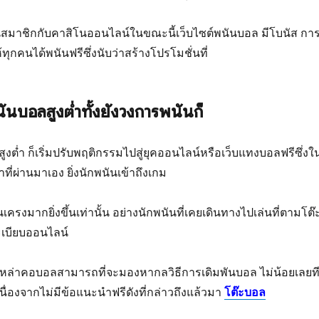
็นสมาชิกกับคาสิโนออนไลน์ในขณะนี้เว็บไซต์พนันบอล มีโบนัส กา
ุกคนได้พนันฟรีซึ่งนับว่าสร้างโปรโมชั่นที่
ันบอลสูงต่ำทั้งยังวงการพนันก็
งต่ำ ก็เริ่มปรับพฤติกรรมไปสู่ยุคออนไลน์หรือเว็บแทงบอลฟรีซึ่งใน
่ผ่านมาเอง ยิ่งนักพนันเข้าถึงเกม
เครงมากยิ่งขึ้นเท่านั้น อย่างนักพนันที่เคยเดินทางไปเล่นที่ตามโต๊
เบียบออนไลน์
อนเหล่าคอบอลสามารถที่จะมองหากลวิธีการเดิมพันบอล ไม่น้อยเลยท
เนื่องจากไม่มีข้อแนะนำฟรีดังที่กล่าวถึงแล้วมา
โต๊ะบอล