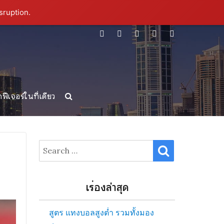
sruption.
SITEMAP
เซียน
วิเคราะห์
เว็บ
สมัคร
แทง
บอล
หวย
ฟรี
บอล
ชุด
เว็บ
สล็อต
ยัง
ฟีเจอร์ในที่เดียว
ไง
ให้
เข้าใจ
ระบบ
SEARCH
Search
เล่น
for:
ง่าย
เรื่องล่าสุด
ได้
ครบ
สูตร แทงบอลสูงต่ำ รวมทั้งมอง
ทุก