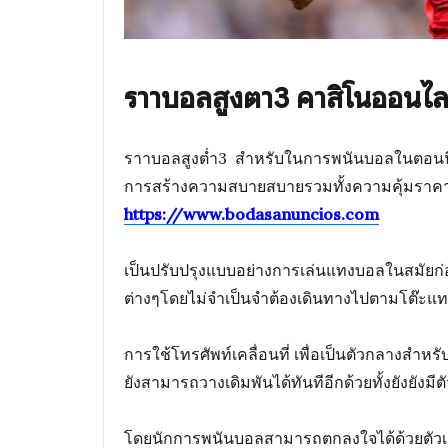
ราาบอลสูงต่ำ3 คาสิโนออนไล
ราาบอลสูงต่ำ3 สำหรับในการพนันบอลในตอนนี้ที
การสร้างความสบายสบายรวมทั้งความคุ้มราคาต่
https://www.bodasanuncios.com
เป็นปรับปรุงแบบอย่างการเล่นแทงบอลในสมัยก่อนก
ต่างๆโดยไม่จําเป็นจำต้องเดินทางไปตามโต๊ะแท
การใช้โทรศัพท์เคลื่อนที่ เพื่อเป็นตัวกลางสำหร
ยังสามารถวางเดิมพันได้ทันทีอีกด้วยทั้งยังยัง
โดยนักการพนันบอลสามารถตกลงใจได้ด้วยตัวเองกั