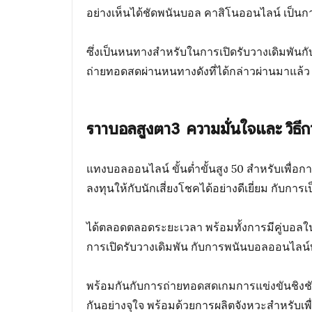
อย่างเห็นได้ชัดพนันบอล คาสิโนออนไลน์ เป็
ซึ่งเป็นหนทางสำหรับในการเปิดรับวางเดิมพัน
ถ่ายทอดสดผ่านหนทางดังที่ได้กล่าวผ่านมาแล้ว
ราาบอลสูงต่ำ3 ความมั่นใจและ วิธี
แทงบอลออนไลน์ ขั้นต่ำขั้นสูง 50 สำหรับเพื่อการ
ลงทุนให้กับนักเสี่ยงโชคได้อย่างดีเยี่ยม กับก
ได้ตลอดตลอดระยะเวลา พร้อมทั้งการมีคู่บอลใ
การเปิดรับวางเดิมพัน กับการพนันบอลออนไลน์
พร้อมกันกับการถ่ายทอดสดเกมการแข่งขันชิงชัย
กันอย่างจุใจ พร้อมด้วยการผลิตจังหวะสำหรับเ