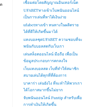
เชื่อมต่อโดยสัญญาณอินเทอร์เน็ต
ยด
UFABETทางเข้าเว็บพนันออนไลน์
เป็นการเล่นที่หาได้เงินง่าย
ufabetทางเข้า หนทางในผลิตราย
ได้ที่ดีให้เกิดขึ้นมาได้
แทงบอลชุดUFABET ความชอบที่จะ
พนันกับบอลสดกับเว็บเรา
เล่นสล็อตออนไลน์ มือถือ เพื่อเป็น
ข้อมูลประกอบการตกลงใจ
เว็บแทงบอลสด เว็บที่ทำให้สมาชิก
สบายเล่นได้ทุกที่ที่ต้องการ
บาคาร่า เล่นยังไง ที่จะทำให้พวกเรา
ได้โอกาสมากขึ้นไม่ยาก
จับพนันออนไลน์ Pantip สำหรับเพื่อ
การทำเงินให้เกิดขึ้น