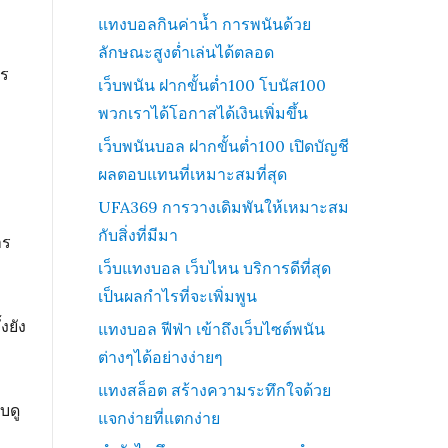
แทงบอลกินค่าน้ำ การพนันด้วย
ลักษณะสูงต่ำเล่นได้ตลอด
าร
เว็บพนัน ฝากขั้นต่ำ100 โบนัส100
พวกเราได้โอกาสได้เงินเพิ่มขึ้น
เว็บพนันบอล ฝากขั้นต่ำ100 เปิดบัญชี
ผลตอบแทนที่เหมาะสมที่สุด
UFA369 การวางเดิมพันให้เหมาะสม
กับสิ่งที่มีมา
าร
เว็บแทงบอล เว็บไหน บริการดีที่สุด
เป็นผลกำไรที่จะเพิ่มพูน
งยัง
แทงบอล ฟีฟ่า เข้าถึงเว็บไซต์พนัน
ต่างๆได้อย่างง่ายๆ
แทงสล็อต สร้างความระทึกใจด้วย
บดู
แจกง่ายที่แตกง่าย