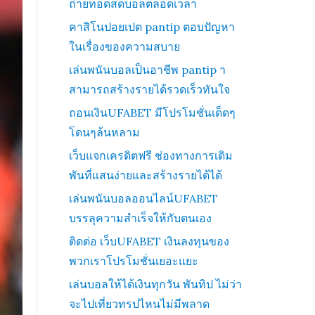
ถ่ายทอดสดบอลตลอดเวลา
ฟีเจอร์
ใน
คาสิโนปอยเปต pantip ตอบปัญหา
ที่
ในเรื่องของความสบาย
เดียว
เล่นพนันบอลเป็นอาชีพ pantip า
สามารถสร้างรายได้รวดเร็วทันใจ
ถอนเงินUFABET มีโปรโมชั่นเด็ดๆ
โดนๆล้นหลาม
เว็บแจกเครดิตฟรี ช่องทางการเดิม
พันที่แสนง่ายและสร้างรายได้ได้
เล่นพนันบอลออนไลน์UFABET
บรรลุความสำเร็จให้กับตนเอง
ติดต่อ เว็บUFABET เงินลงทุนของ
พวกเราโปรโมชั่นเยอะแยะ
เล่นบอลให้ได้เงินทุกวัน พันทิป ไม่ว่า
จะไปเที่ยวทรปไหนไม่มีพลาด