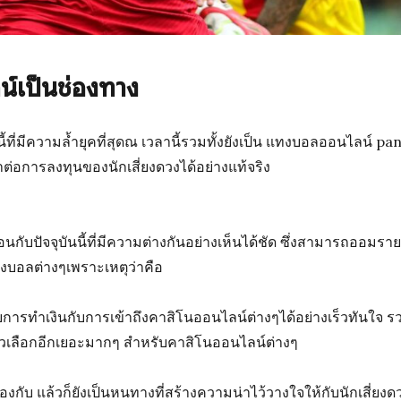
น์เป็นช่องทาง
่มีความล้ำยุคที่สุดณ เวลานี้รวมทั้งยังเป็น แทงบอลออนไลน์ pan
อการลงทุนของนักเสี่ยงดวงได้อย่างแท้จริง
ับปัจจุบันนี้ที่มีความต่างกันอย่างเห็นได้ชัด ซึ่งสามารถออมราย
งบอลต่างๆเพราะเหตุว่าคือ
ับการทำเงินกับการเข้าถึงคาสิโนออนไลน์ต่างๆได้อย่างเร็วทันใจ รว
มีตัวเลือกอีกเยอะมากๆ สำหรับคาสิโนออนไลน์ต่างๆ
บ แล้วก็ยังเป็นหนทางที่สร้างความน่าไว้วางใจให้กับนักเสี่ยงดว