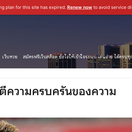
g plan for this site has expired.
Renew now
to avoid service di
เว็บหวย
สมัครฟรีเว็บสล็อต ยังไงให้เข้าใจระบบ เล่นง่าย ได้ครบทุก
ันตีความครบครันของความ